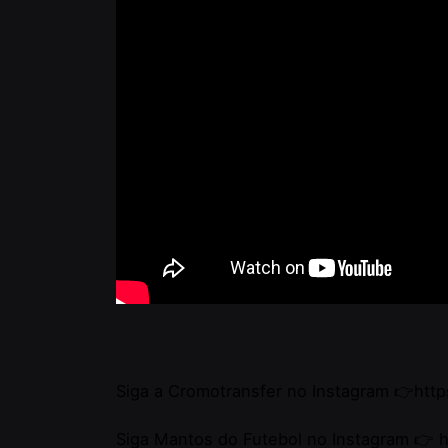
Siga a Cromotransfer no Instagram 👉
http
Siga Mantos do Futebol no Instagram 👉
h