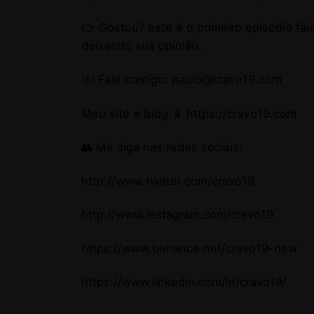
👉 Gostou? este é o primeiro episódio f
deixando sua opinião.
✉️ Fale comigo: paulo@cravo19.com
Meu site e Blog 📱
https://cravo19.com​​
👥 Me siga nas redes sociais:
http://www.twitter.com/cravo19​​
http://www.instagram.com/cravo19​​
Where 
Linktr.
/
Ig.
/
Tw.
/
Be.
https://www.behance.net/cravo19-new​​
Porto
https://www.linkedin.com/in/cravo19/
Portug