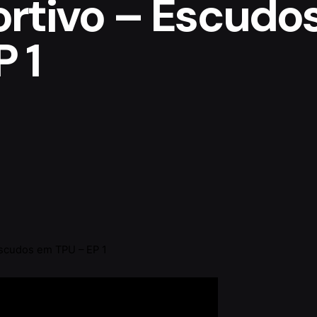
ortivo – Escudo
 1
Escudos em TPU – EP 1