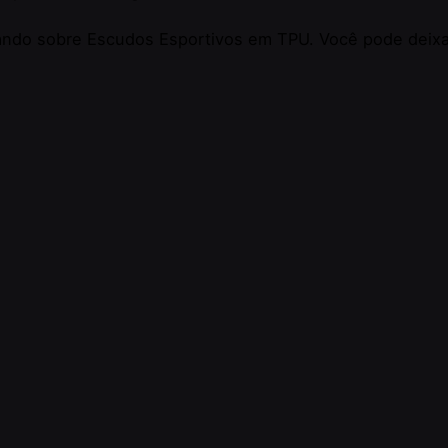
alando sobre Escudos Esportivos em TPU. Você pode deix
do I find?
Invitations
al -
Collaborations