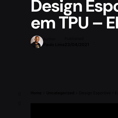
Design Esp
em TPU – EP
Published
Author
23/04/2021
Paulo Lima
Home
Uncategorized
Design Esportivo – 