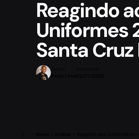
Reagindo a
Uniformes 
Santa Cruz
Published
Author
02/11/2020
Paulo Lima
Home
Análise
Reagindo aos Comentários –