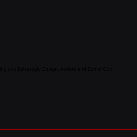
al -
Collaborations
 moves me
y of Sport and Design.
the sport ecosystem with
lp of Design processes
h sports artifacts.
ng and Estrategic Design. Athlete and Son of God.