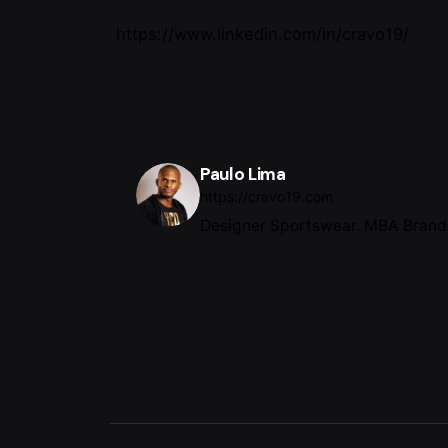
Portug
https://www.linkedin.com/in/cravo19/
What
Synerg
Paulo Lima
Build 
https://cravo19.com
the he
throug
Designer Sportswear. MBA Brandi