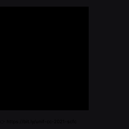
 👉
https://bit.ly/unif-cc-2021-scfc