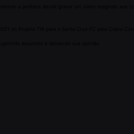
tendendo a pedidos decidi gravar um vídeo reagindo aos 
021 do Projeto TRI para o Santa Cruz FC pela Cobra Coral
ugerindo assuntos e deixando sua opinião.
do I find?
Invitations