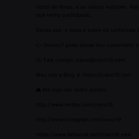
Voltei de férias, e os vídeos voltaram. A
que tenho participado.
Dessa vez, o tema é sobre os Uniformes 2
👉 Gostou? pode deixar seu comentário s
✉️ Fale comigo: paulo@cravo19.com
Meu site e Blog 📱
https://cravo19.com
👥 Me siga nas redes sociais:
http://www.twitter.com/cravo19
http://www.instagram.com/cravo19
Where 
Linktr.
/
Ig.
/
Tw.
/
Be.
https://www.behance.net/cravo19-new
Porto