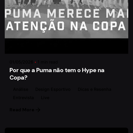
Posted by
15mnunnery1971
01/05/2026
1 min read
Por que a Puma não tem o Hype na
Copa?
Análise
Design Esportivo
Dicas e Resenha
Entrevista
Live
Read More