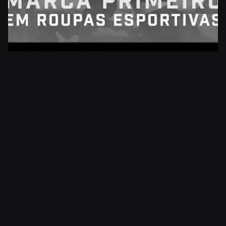
Posted by
15mnunnery1971
28/02/2026
1 min read
Em Roupas Esportivas a marca sempre
vem em primeiro lugar
Análise
Design Esportivo
Dicas e Resenha
Entrevista
Live
Read More