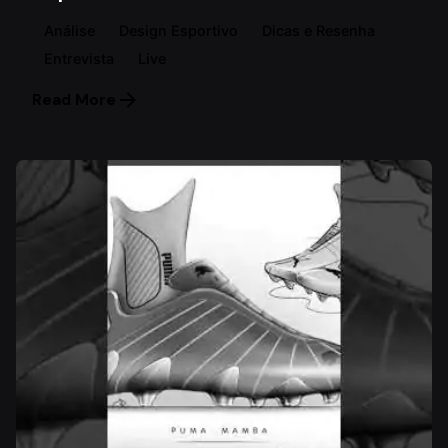
Análise
Design Esportivo
Dicas e Resenha
Entrevista
Live
Read More