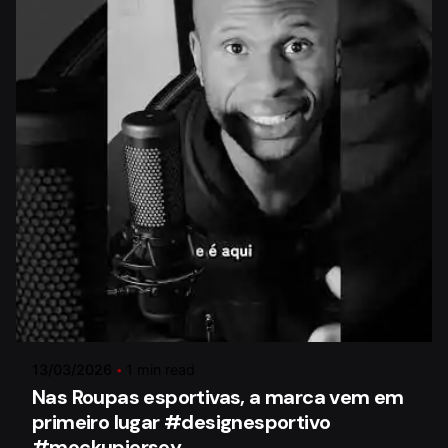
Posted by
15mnunnery1971
13/03/2026
1 min read
Nas Roupas esportivas, a marca vem em
primeiro lugar #designesportivo
#mockupjersey