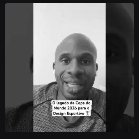
Posted by
15mnunnery1971