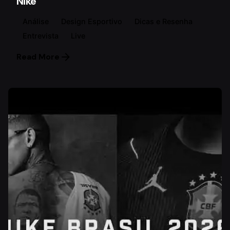
Nike
Análise
Design Esportivo
Dicas e Resenha
Entrevista
Live
Read More