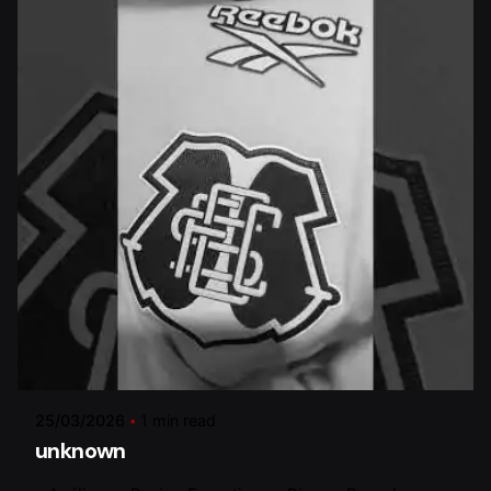
Posted by
15mnunnery1971
25/03/2026
1 min read
unknown