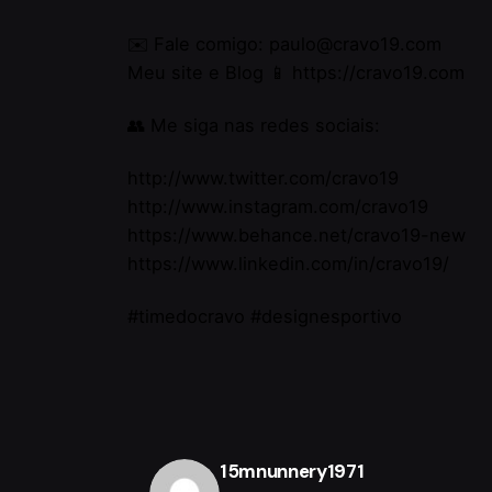
✉️ Fale comigo: paulo@cravo19.com
Meu site e Blog 📱 https://cravo19.com​​
👥 Me siga nas redes sociais:
Where 
Linktr.
/
Ig.
/
Tw.
/
Be.
http://www.twitter.com/cravo19​​
Porto
http://www.instagram.com/cravo19​​
Portug
https://www.behance.net/cravo19-new​​
https://www.linkedin.com/in/cravo19/
#timedocravo #designesportivo
What
Synerg
Build 
the he
throug
15mnunnery1971