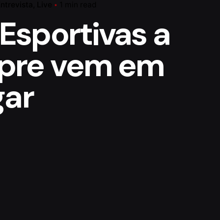
ntrevista
Live
1 min read
Esportivas a
pre vem em
gar