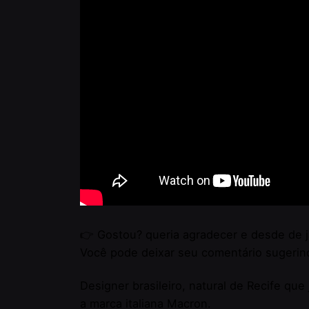
👉 Gostou? queria agradecer e desde de j
Você pode deixar seu comentário sugerin
Designer brasileiro, natural de Recife qu
a marca italiana Macron.