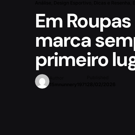
Análise
Design Esportivo
Dicas e Resenha
E
Em Roupas 
marca sem
primeiro lu
Published
Author
28/02/2026
15mnunnery1971