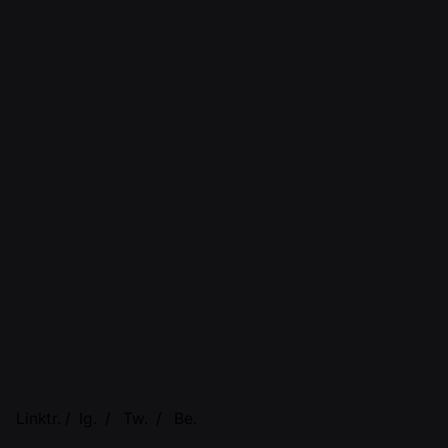
Next Post
Mizuno e os Uniformes Anti Infravermelhos
Linktr.
/
Ig.
/
Tw.
/
Be.