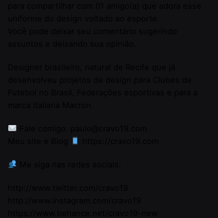
para compartilhar com 01 amigo(a) que adora esse
uniforme do design voltado ao esporte.
Você pode deixar seu comentário sugerindo
assuntos e deixando sua opinião.
Designer brasileiro, natural de Recife que já
desenvolveu projetos de design para Clubes de
Futebol no Brasil, Federações esportivas e para a
marca italiana Macron.
Fale comigo: paulo@cravo19.com
Meu site e Blog
https://cravo19.com​​
Me siga nas redes sociais:
http://www.twitter.com/cravo19​​
http://www.instagram.com/cravo19​​
https://www.behance.net/cravo19-new​​