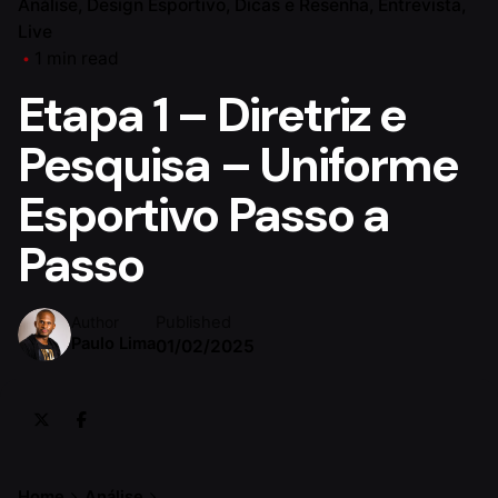
Análise
Design Esportivo
Dicas e Resenha
Entrevista
Live
1 min read
Etapa 1 – Diretriz e
Pesquisa – Uniforme
Esportivo Passo a
Passo
Published
Author
Paulo Lima
01/02/2025
Home
Análise