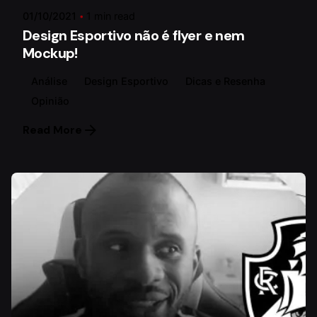
01/10/2021
1 min read
Design Esportivo não é flyer e nem
Mockup!
Análise
Design Esportivo
Dicas e Resenha
Opinião
Read More