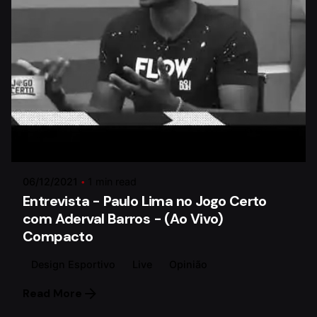
Posted by
Paulo Lima
06/12/2021
1 min read
Entrevista - Paulo Lima no Jogo Certo
com Aderval Barros - (Ao Vivo)
Compacto
Design Esportivo
Live
Opinião
Read More